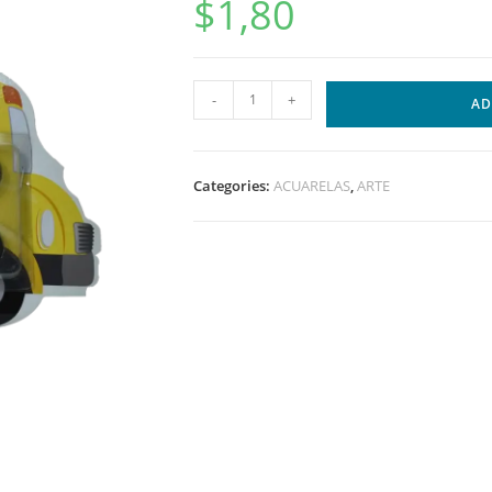
$
1,80
-
+
AD
Categories:
ACUARELAS
,
ARTE