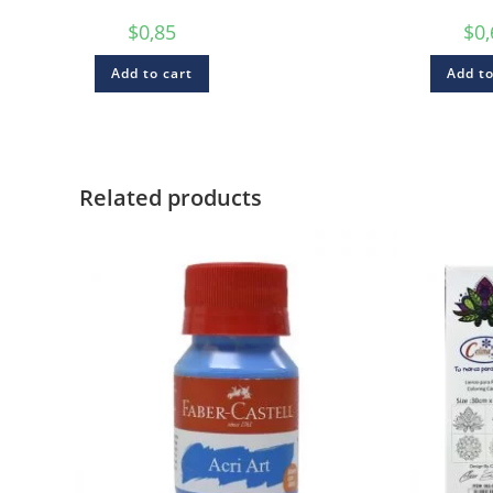
$
0,85
$
0
Add to cart
Add to
Related products