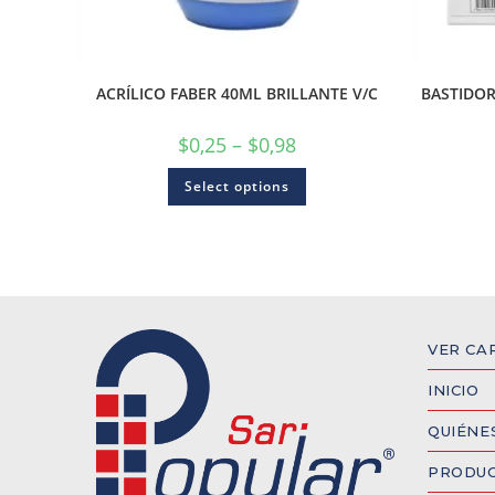
ACRÍLICO FABER 40ML BRILLANTE V/C
BASTIDOR
$
0,25
–
$
0,98
Select options
VER CA
INICIO
QUIÉNE
PRODU