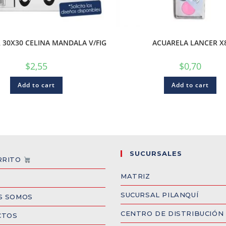
 30X30 CELINA MANDALA V/FIG
ACUARELA LANCER X
$
2,55
$
0,70
Add to cart
Add to cart
SUCURSALES
RRITO
MATRIZ
SUCURSAL PILANQUÍ
S SOMOS
CENTRO DE DISTRIBUCIÓN
CTOS