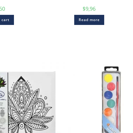
,60
$
9,96
 cart
Read more