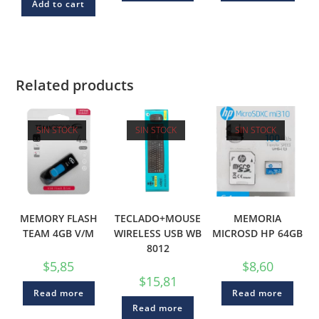
Add to cart
Related products
SIN STOCK
SIN STOCK
SIN STOCK
MEMORY FLASH
TECLADO+MOUSE
MEMORIA
TEAM 4GB V/M
WIRELESS USB WB
MICROSD HP 64GB
8012
$
5,85
$
8,60
$
15,81
Read more
Read more
Read more