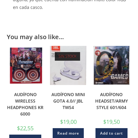
en cada casco.
You may also like…
SIN STOCK
AUDÍFONO
AUDÍFONO MINI
AUDÍFONO
WIRELESS
GOTA 4.0// JBL
HEADSET/ARMY
HEADPHONES KR
TWS4
STYLE 601/604
6000
$
19,00
$
19,50
$
22,55
Read more
Add to cart