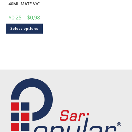
40ML MATE V/C
$
0,25
–
$
0,98
Select options