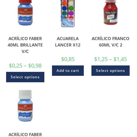
ACRÍLICO FABER
ACUARELA
ACRÍLICO FRANCO
40ML BRILLANTE
LANCER X12
60ML V/C 2
V/C
$
0,85
$
1,25
–
$
1,45
$
0,25
–
$
0,98
Add to cart
Select options
Select options
ACRÍLICO FABER