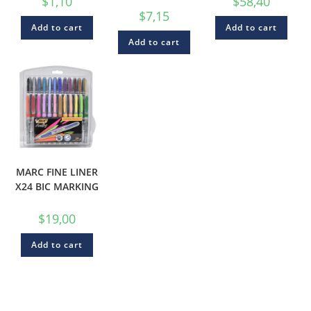
$
1,10
$
58,40
$
7,15
Add to cart
Add to cart
Add to cart
MARC FINE LINER
X24 BIC MARKING
$
19,00
Add to cart