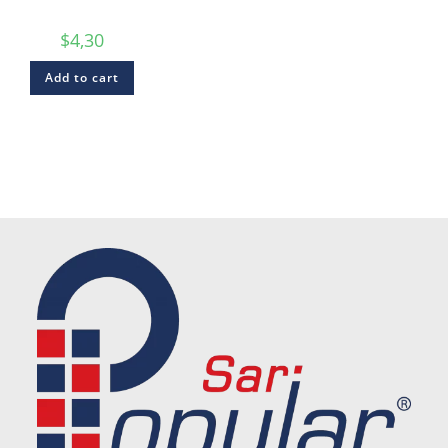
$
4,30
Add to cart