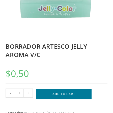
BORRADOR ARTESCO JELLY
AROMA V/C
$
0,50
-
+
ADD TO CART
Categories:
BORRADORES
,
ÚTILES ESCOLARES