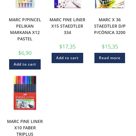
MARC P/PINCEL
MARC FINE LINER
MARC X 36
PELIKAN
X15 STAEDTLER
STAEDTLER D/P
MARKANA X12
334
P/CÓNICA 3200
PASTEL
$
17,35
$
15,35
$
6,90
Add to cart
Read more
Add to cart
MARC FINE LINER
X10 FABER
TRIPLUS