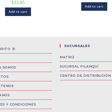
$
33,85
Add to cart
Add to cart
SUCURSALES
RRITO
MATRIZ
SUCURSAL PILANQUÍ
S SOMOS
CENTRO DE DISTRIBUCIÓN
CTOS
CTENOS
CANOS
OS Y CONDICIONES