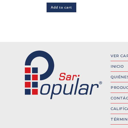
Add to cart
VER CA
INICIO
QUIÉNE
PRODU
CONTÁ
CALIFÍ
TÉRMIN