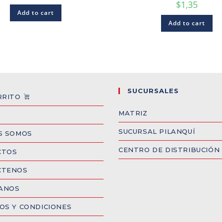
$
1,35
Add to cart
Add to cart
SUCURSALES
RRITO
MATRIZ
SUCURSAL PILANQUÍ
S SOMOS
CENTRO DE DISTRIBUCIÓN
CTOS
CTENOS
CANOS
OS Y CONDICIONES