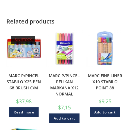
Related products
SIN STOCK
MARC P/PINCEL
MARC P/PINCEL
MARC FINE LINER
STABILO X25 PEN
PELIKAN
X10 STABILO
68 BRUSH C/M
MARKANA X12
POINT 88
NORMAL
$
37,98
$
9,25
$
7,15
Read more
Add to cart
Add to cart