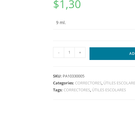
$
1,30
9 ml.
-
+
AD
SKU:
PA10330005
Categories:
CORRECTORES
,
ÚTILES ESCOLAR
Tags:
CORRECTORES
,
ÚTILES ESCOLARES