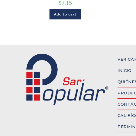
$
7,15
Add to cart
VER CA
INICIO
QUIÉNE
PRODU
CONTÁ
CALIFÍ
TÉRMIN