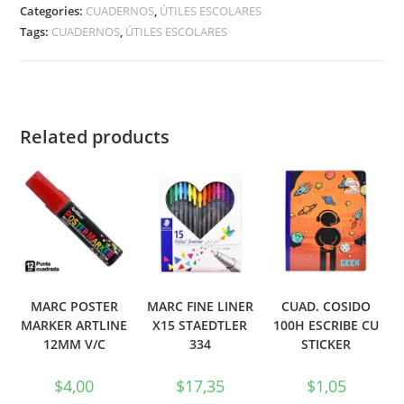
Categories:
CUADERNOS
,
ÚTILES ESCOLARES
Tags:
CUADERNOS
,
ÚTILES ESCOLARES
Related products
MARC POSTER
MARC FINE LINER
CUAD. COSIDO
MARKER ARTLINE
X15 STAEDTLER
100H ESCRIBE CU
12MM V/C
334
STICKER
$
4,00
$
17,35
$
1,05