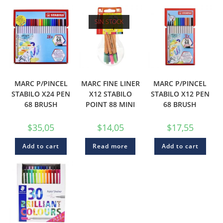
SIN STOCK
MARC P/PINCEL
MARC FINE LINER
MARC P/PINCEL
STABILO X24 PEN
X12 STABILO
STABILO X12 PEN
68 BRUSH
POINT 88 MINI
68 BRUSH
$
35,05
$
14,05
$
17,55
Add to cart
Read more
Add to cart