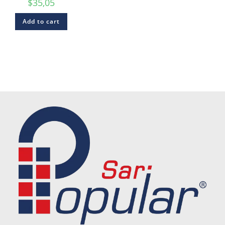
$
35,05
Add to cart