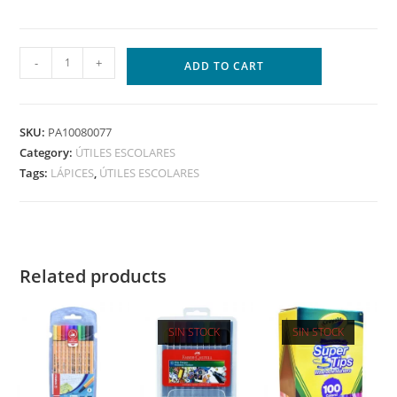
-
+
ADD TO CART
SKU:
PA10080077
Category:
ÚTILES ESCOLARES
Tags:
LÁPICES
,
ÚTILES ESCOLARES
Related products
SIN STOCK
SIN STOCK