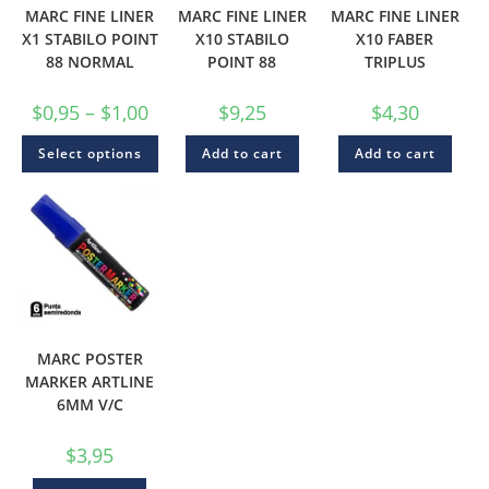
MARC FINE LINER
MARC FINE LINER
MARC FINE LINER
X1 STABILO POINT
X10 STABILO
X10 FABER
88 NORMAL
POINT 88
TRIPLUS
$
0,95
–
$
1,00
$
9,25
$
4,30
Select options
Add to cart
Add to cart
MARC POSTER
MARKER ARTLINE
6MM V/C
$
3,95