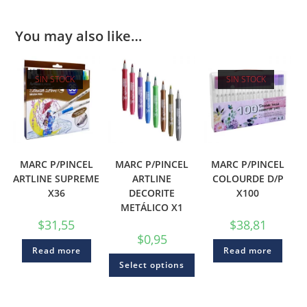
You may also like…
SIN STOCK
SIN STOCK
MARC P/PINCEL
MARC P/PINCEL
MARC P/PINCEL
ARTLINE SUPREME
ARTLINE
COLOURDE D/P
X36
DECORITE
X100
METÁLICO X1
$
31,55
$
38,81
$
0,95
Read more
Read more
Select options