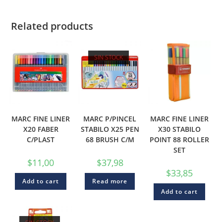
Related products
SIN STOCK
MARC FINE LINER
MARC P/PINCEL
MARC FINE LINER
X20 FABER
STABILO X25 PEN
X30 STABILO
C/PLAST
68 BRUSH C/M
POINT 88 ROLLER
SET
$
11,00
$
37,98
$
33,85
Add to cart
Read more
Add to cart