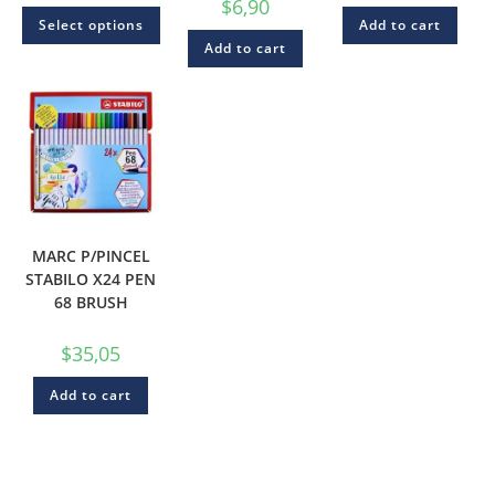
$
6,90
Select options
Add to cart
Add to cart
MARC P/PINCEL
STABILO X24 PEN
68 BRUSH
$
35,05
Add to cart