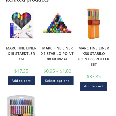
MARC FINE LINER
MARC FINE LINER
MARC FINE LINER
X15 STAEDTLER
X1 STABILO POINT
X30 STABILO
334
88 NORMAL
POINT 88 ROLLER
SET
$
17,35
$
0,95
–
$
1,00
$
33,85
Add to cart
Select options
Add to cart