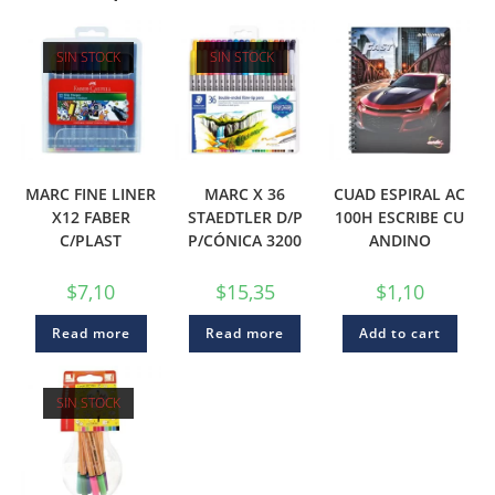
SIN STOCK
SIN STOCK
MARC FINE LINER
MARC X 36
CUAD ESPIRAL AC
X12 FABER
STAEDTLER D/P
100H ESCRIBE CU
C/PLAST
P/CÓNICA 3200
ANDINO
$
7,10
$
15,35
$
1,10
Read more
Read more
Add to cart
SIN STOCK