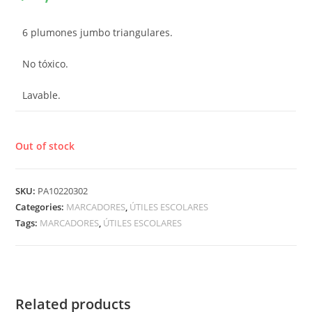
6 plumones jumbo triangulares.
No tóxico.
Lavable.
Out of stock
SKU:
PA10220302
Categories:
MARCADORES
,
ÚTILES ESCOLARES
Tags:
MARCADORES
,
ÚTILES ESCOLARES
Related products