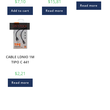
$
7,10
$
15,81
Read more
Add to cart
Read more
SIN STOCK
CABLE LDNIO 1M
TIPO C 441
$
2,21
Read more