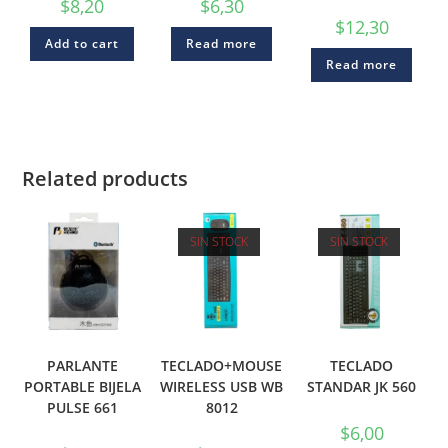
$
8,20
$
6,30
$
12,30
Add to cart
Read more
Read more
Related products
SIN STOCK
SIN STOCK
PARLANTE
TECLADO+MOUSE
TECLADO
PORTABLE BIJELA
WIRELESS USB WB
STANDAR JK 560
PULSE 661
8012
$
6,00