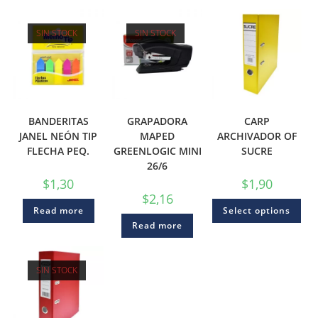
SIN STOCK
SIN STOCK
BANDERITAS
GRAPADORA
CARP
JANEL NEÓN TIP
MAPED
ARCHIVADOR OF
FLECHA PEQ.
GREENLOGIC MINI
SUCRE
26/6
$
1,30
$
1,90
$
2,16
Read more
Select options
Read more
SIN STOCK