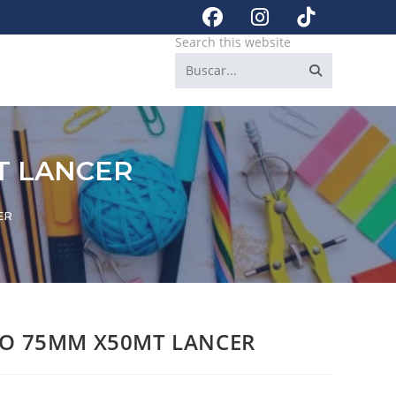
Search this website
T LANCER
ER
CO 75MM X50MT LANCER