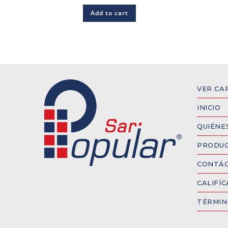
Add to cart
VER CA
INICIO
QUIÉNE
PRODU
CONTÁ
CALIFÍ
TÉRMIN