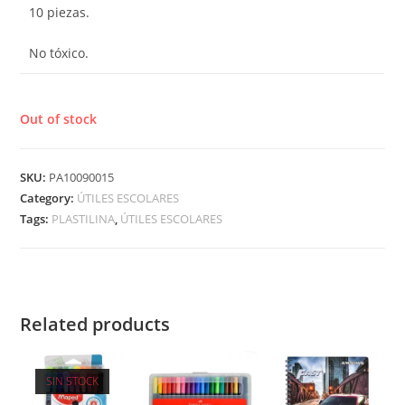
10 piezas.
No tóxico.
Out of stock
SKU:
PA10090015
Category:
ÚTILES ESCOLARES
Tags:
PLASTILINA
,
ÚTILES ESCOLARES
Related products
SIN STOCK