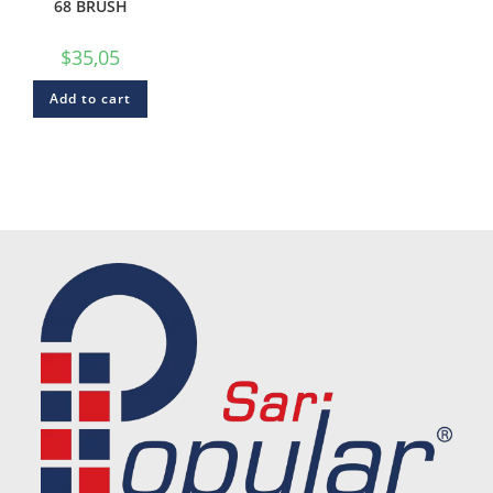
68 BRUSH
$
35,05
Add to cart