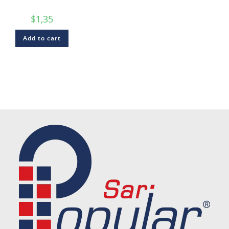
$
1,35
Add to cart