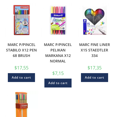
MARC P/PINCEL
MARC P/PINCEL
MARC FINE LINER
STABILO X12 PEN
PELIKAN
X15 STAEDTLER
68 BRUSH
MARKANA X12
334
NORMAL
$
17,55
$
17,35
$
7,15
Add to cart
Add to cart
Add to cart