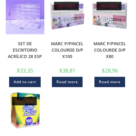
SIN STOCK
SIN STOCK
SET DE
MARC P/PINCEL
MARC P/PINCEL
ESCRITORIO
COLOURDE D/P
COLOURDE D/P
ACRÍLICO 28 ESP
X100
X80
$
33,35
$
38,81
$
28,96
Add to cart
Read more
Read more
SIN STOCK