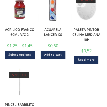
ACRÍLICO FRANCO
ACUARELA
PALETA PINTOR
60ML V/C 2
LANCER X6
CELINA MEDIANA
10H
$
1,25
–
$
1,45
$
0,60
$
0,52
Select options
Add to cart
Read more
SIN STOCK
PINCEL BARRILITO