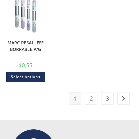
MARC RESAL JEFF
BORRABLE P/G
$
0,55
Select options
1
2
3