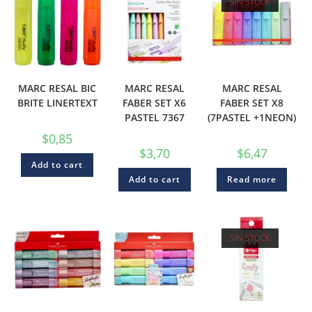
SIN STOCK
MARC RESAL BIC
MARC RESAL
MARC RESAL
BRITE LINERTEXT
FABER SET X6
FABER SET X8
PASTEL 7367
(7PASTEL +1NEON)
$
0,85
$
3,70
$
6,47
Add to cart
Add to cart
Read more
SIN STOCK