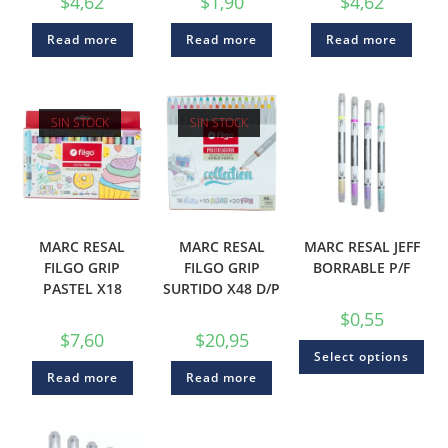
$
4,62
$
1,90
$
4,62
Read more
Read more
Read more
SIN STOCK
SIN STOCK
MARC RESAL
MARC RESAL
MARC RESAL JEFF
FILGO GRIP
FILGO GRIP
BORRABLE P/F
PASTEL X18
SURTIDO X48 D/P
$
0,55
$
7,60
$
20,95
Select options
Read more
Read more