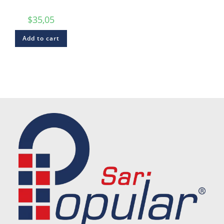
$
35,05
Add to cart