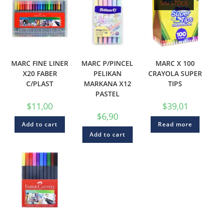
SIN STOCK
MARC FINE LINER
MARC P/PINCEL
MARC X 100
X20 FABER
PELIKAN
CRAYOLA SUPER
C/PLAST
MARKANA X12
TIPS
PASTEL
$
11,00
$
39,01
$
6,90
Add to cart
Read more
Add to cart