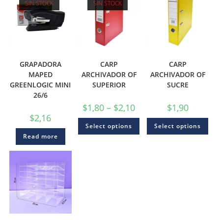
SIN STOCK
SIN STOCK
GRAPADORA
CARP
CARP
MAPED
ARCHIVADOR OF
ARCHIVADOR OF
GREENLOGIC MINI
SUPERIOR
SUCRE
26/6
$
1,80
–
$
2,10
$
1,90
$
2,16
Select options
Select options
Read more