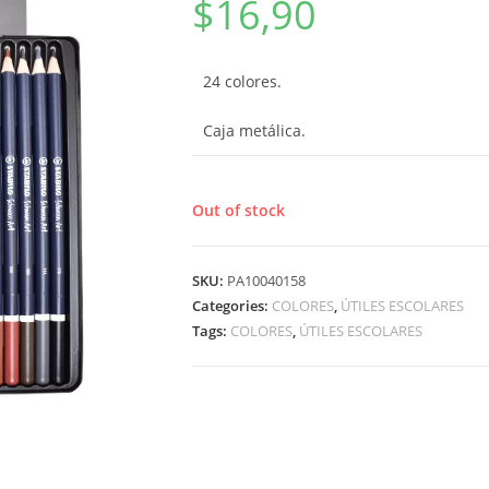
$
16,90
24 colores.
Caja metálica.
Out of stock
SKU:
PA10040158
Categories:
COLORES
,
ÚTILES ESCOLARES
Tags:
COLORES
,
ÚTILES ESCOLARES