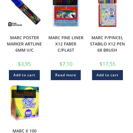
SIN STOCK
MARC POSTER
MARC FINE LINER
MARC P/PINCEL
MARKER ARTLINE
X12 FABER
STABILO X12 PEN
6MM V/C
C/PLAST
68 BRUSH
$
3,95
$
7,10
$
17,55
Add to cart
Read more
Add to cart
SIN STOCK
MARC X 100